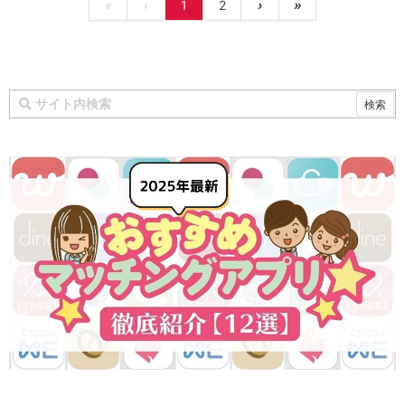
«
‹
1
2
›
»