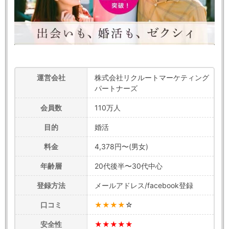
運営会社
株式会社リクルートマーケティング
パートナーズ
会員数
110万人
目的
婚活
料金
4,378円〜(男女)
年齢層
20代後半〜30代中心
登録方法
メールアドレス/facebook登録
口コミ
★★★★
☆
安全性
★★★★★