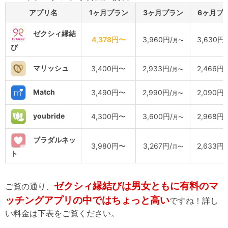
アプリ名
1ヶ月プラン
3ヶ月プラン
6ヶ月プ
ゼクシィ縁結
4,378円〜
3,960円/
3,630円/
月〜
び
マリッシュ
3,400円〜
2,933円/
2,466円/
月〜
Match
3,490円〜
2,990円/
2,090円/
月〜
youbride
4,300円〜
3,600円/
2,968円/
月〜
ブラダルネッ
3,980円〜
3,267円/
2,633円/
月〜
ト
ゼクシィ縁結びは男女ともに有料のマ
ご覧の通り、
ッチングアプリの中ではちょっと高い
ですね！詳し
い料金は下表をご覧ください。