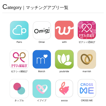
C
ategory｜マッチングアプリ一覧
Pairs
Omiai
with
ゼクシィ恋結び
ゼクシィ縁結び
Match
youbride
marrish
タップル
イブイブ
aocca
CROSS ME