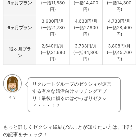
3ヶ月プラン
(一括11,880
(一括14,400
(一括14,300
円)
円)
円)
3,630円/月
4,633円/月
4,733円/月
6ヶ月プラン
(一括21,780
(一括27,800
(一括28,400
円)
円)
円)
2,640円/月
3,733円/月
3,808円/月
12ヶ月プラ
(一括31,680
(一括44,800
(一括45,700
ン
円)
円)
円)
リクルートグループのゼクシィが運営
する有名な婚活向けマッチングアプ
elly
リ！最後に頼るのはやっぱりゼクシ
ィ・・・！？
もっと詳しくゼクシィ縁結びのことが知りたい方は、下記
の記事をチェック！