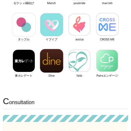
ゼクシィ縁結び
Match
youbride
marrish
タップル
イブイブ
aocca
CROSS ME
東カレデート
Dine
feliz
Pairsエンゲージ
C
onsultation