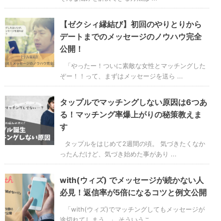
【ゼクシィ縁結び】初回のやりとりから
デートまでのメッセージのノウハウ完全
公開！
「やったー！ついに素敵な女性とマッチングした
ぞー！！って、まずはメッセージを送ら ...
タップルでマッチングしない原因は6つあ
る！マッチング率爆上がりの秘策教えま
す
タップルをはじめて2週間の頃。 気づきたくなか
ったんだけど、気づき始めた事があり ...
with(ウィズ) でメッセージが続かない人
必見！返信率が5倍になるコツと例文公開
「with(ウィズ)でマッチングしてもメッセージが
途切れてしまう…」 そういうこ ...