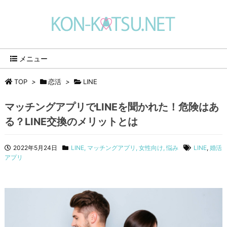
メニュー
TOP
>
恋活
>
LINE
マッチングアプリでLINEを聞かれた！危険はあ
る？LINE交換のメリットとは
2022年5月24日
LINE
,
マッチングアプリ
,
女性向け
,
悩み
LINE
,
婚活
アプリ