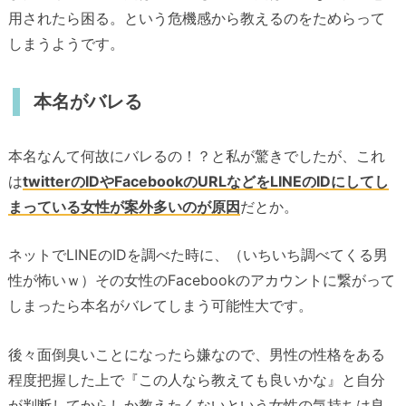
用されたら困る。という危機感から教えるのをためらって
しまうようです。
本名がバレる
本名なんて何故にバレるの！？と私が驚きでしたが、これ
は
twitterのIDやFacebookのURLなどをLINEのIDにしてし
まっている女性が案外多いのが原因
だとか。
ネットでLINEのIDを調べた時に、（いちいち調べてくる男
性が怖いｗ）その女性のFacebookのアカウントに繋がって
しまったら本名がバレてしまう可能性大です。
後々面倒臭いことになったら嫌なので、男性の性格をある
程度把握した上で『この人なら教えても良いかな』と自分
が判断してからしか教えたくないという女性の気持ちは良