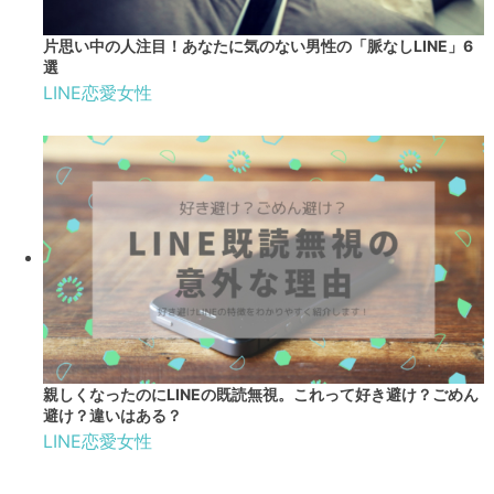
片思い中の人注目！あなたに気のない男性の「脈なしLINE」6
選
LINE
恋愛
女性
親しくなったのにLINEの既読無視。これって好き避け？ごめん
避け？違いはある？
LINE
恋愛
女性