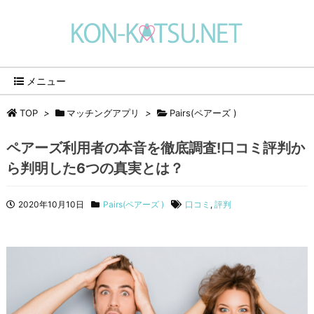
メニュー
TOP
>
マッチングアプリ
>
Pairs(ペアーズ )
ペアーズ利用者の本音を徹底調査!口コミ評判か
ら判明した6つの真実とは？
2020年10月10日
Pairs(ペアーズ )
口コミ
,
評判