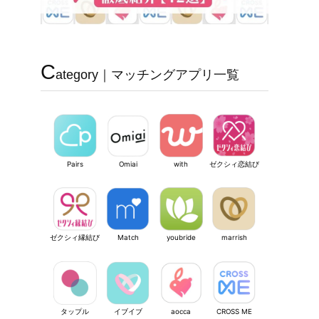
C
ategory｜マッチングアプリ一覧
Pairs
Omiai
with
ゼクシィ恋結び
ゼクシィ縁結び
Match
youbride
marrish
タップル
イブイブ
aocca
CROSS ME