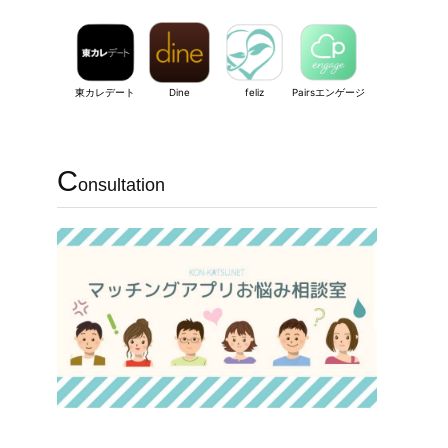
東カレデート
Dine
feliz
Pairsエンゲージ
C
onsultation