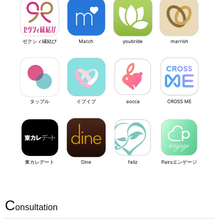
ゼクシィ縁結び
Match
youbride
marrish
タップル
イブイブ
aocca
CROSS ME
東カレデート
Dine
feliz
Pairsエンゲージ
C
onsultation