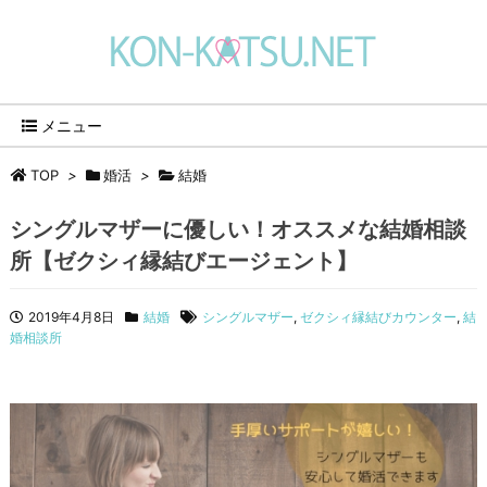
メニュー
TOP
>
婚活
>
結婚
シングルマザーに優しい！オススメな結婚相談
所【ゼクシィ縁結びエージェント】
2019年4月8日
結婚
シングルマザー
,
ゼクシィ縁結びカウンター
,
結
婚相談所