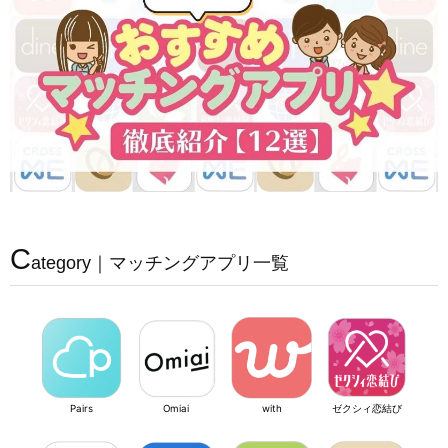
C
ategory｜マッチングアプリ一覧
Pairs
Omiai
with
ゼクシィ恋結び