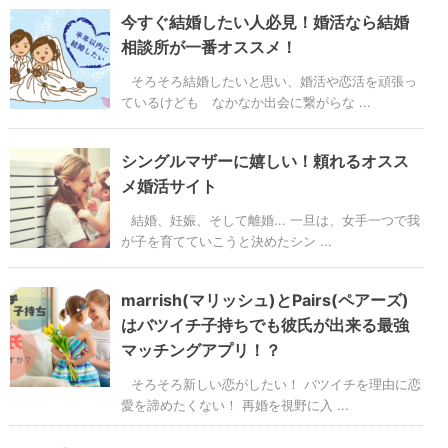
今すぐ結婚したい人必見！婚活なら結婚
相談所が一番オススメ！
そろそろ結婚したいと思い、婚活や恋活を頑張っ
ているけども なかなか出会に繋がらな ...
シングルマザーに嬉しい！頼れるオスス
メ婚活サイト
結婚、妊娠、そして離婚... 一旦は、女手一つで我
が子を育てていこうと決めたシン ...
marrish(マリッシュ)とPairs(ペアーズ)
はバツイチ子持ちでも彼氏が出来る最強
マッチングアプリ！？
そろそろ新しい恋がしたい！ バツイチを理由に恋
愛を諦めたくない！ 再婚を視野に入 ...