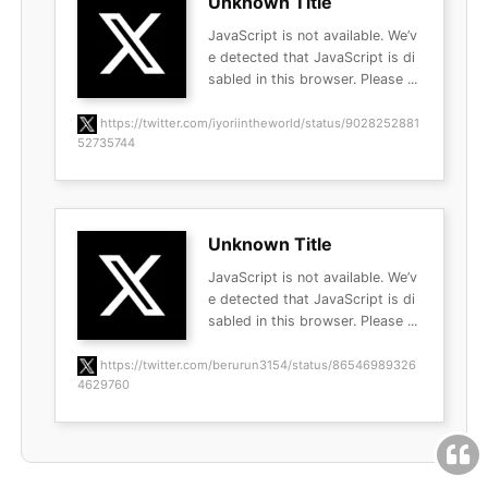
Unknown Title
JavaScript is not available. We’v
e detected that JavaScript is di
sabled in this browser. Please ...
https://twitter.com/iyoriintheworld/status/9028252881
52735744
Unknown Title
JavaScript is not available. We’v
e detected that JavaScript is di
sabled in this browser. Please ...
https://twitter.com/berurun3154/status/86546989326
4629760