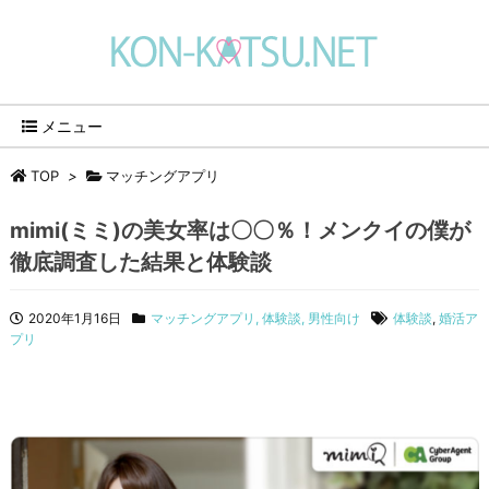
メニュー
TOP
>
マッチングアプリ
mimi(ミミ)の美女率は〇〇％！メンクイの僕が
徹底調査した結果と体験談
2020年1月16日
マッチングアプリ
,
体験談
,
男性向け
体験談
,
婚活ア
プリ