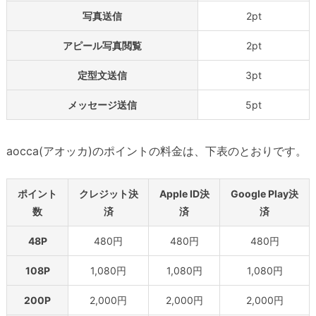
写真送信
2pt
アピール写真閲覧
2pt
定型文送信
3pt
メッセージ送信
5pt
aocca(アオッカ)のポイントの料金は、下表のとおりです。
ポイント
クレジット決
Apple ID決
Google Play決
数
済
済
済
48P
480円
480円
480円
108P
1,080円
1,080円
1,080円
200P
2,000円
2,000円
2,000円