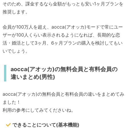
そのため、課金するなら金額がもっとも安い1ヶ月プランを
推奨します。
会員が100万人を超え、aocca(アオッカ)モードで常にユー
ザーが100人くらい表示されるようになれば、長期的な恋
活・婚活として3ヶ月、6ヶ月プランの購入を検討してもい
いでしょう。
aocca(アオッカ)の無料会員と有料会員の
違いまとめ(男性)
aocca(アオッカ)の無料会員と有料会員の違いをまとめてみ
ました！
利用の参考にしてみてくださいね。
できることについて(基本機能)