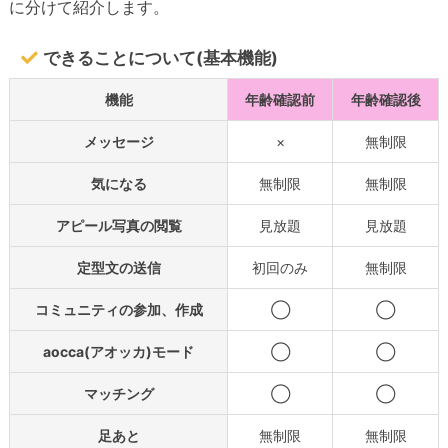
に分けて紹介します。
できることについて(基本機能)
機能
年齢確認前
年齢確認後
メッセージ
×
無制限
気になる
無制限
無制限
アピール写真の閲覧
見放題
見放題
定型文の送信
初回のみ
無制限
コミュニティの参加、作成
◯
◯
aocca(アオッカ)モード
◯
◯
マッチング
◯
◯
足あと
無制限
無制限