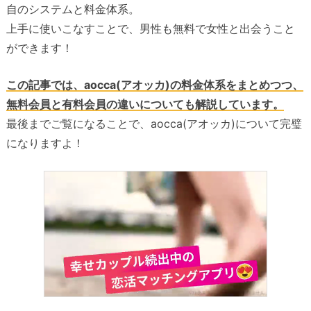
自のシステムと料金体系。
上手に使いこなすことで、男性も無料で女性と出会うこと
ができます！
この記事では、aocca(アオッカ)の料金体系をまとめつつ、
無料会員と有料会員の違いについても解説しています。
最後までご覧になることで、aocca(アオッカ)について完璧
になりますよ！