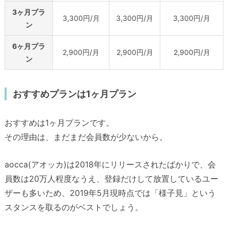
3ヶ月プラ
3,300円/月
3,300円/月
3,300円/月
ン
6ヶ月プラ
2,900円/月
2,900円/月
2,900円/月
ン
おすすめプランは1ヶ月プラン
おすすめは1ヶ月プランです。
その理由は、まだまだ会員数が少ないから。
aocca(アオッカ)は2018年にリリースされたばかりで、会
員数は20万人程度なうえ、登録だけして放置しているユー
ザーも多いため、2019年5月現時点では「様子見」という
スタンスを取るのがベストでしょう。