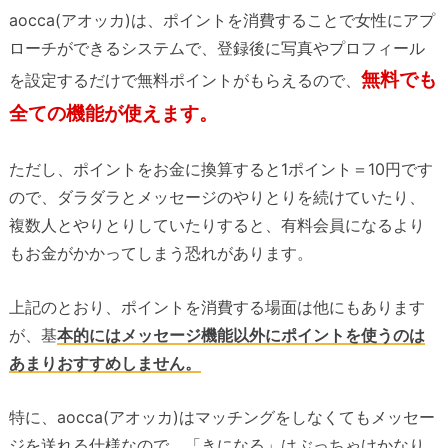
aocca(アオッカ)は、ポイントを消費することで女性にアプ
ローチができるシステムで、登録後に写真やプロフィール
無料でも
を設定するだけで無料ポイントがもらえるので、
全ての機能が使えます。
ただし、ポイントをお金に換算すると1ポイント＝10円です
ので、ダラダラとメッセージのやりとりを続けていたり、
複数人とやりとりしていたりすると、有料会員になるより
もお金がかかってしまう恐れがあります。
上記のとおり、ポイントを消費する場面は他にもあります
が、基
本的にはメッセージ機能以外にポイントを使うのは
あまりおすすめしません。
特に、aocca(アオッカ)はマッチングをしなくてもメッセー
ジを送れる仕様なので、「きになる」はぶっちゃけかなり