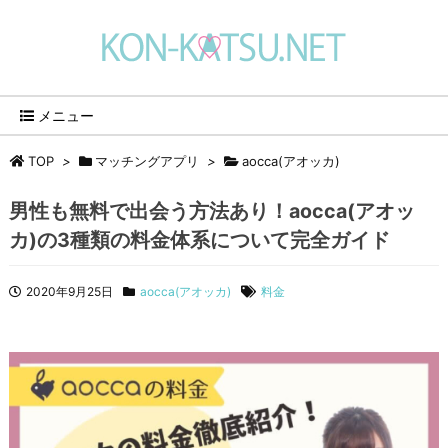
メニュー
TOP
>
マッチングアプリ
>
aocca(アオッカ)
男性も無料で出会う方法あり！aocca(アオッ
カ)の3種類の料金体系について完全ガイド
2020年9月25日
aocca(アオッカ)
料金