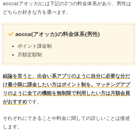
aocca(アオッカ)には下記の2つの料金体系があり、男性は
どちらか好きな方を選べます。
aocca(アオッカ)の料金体系(男性)
ポイント課金制
月額定額制
結論を言うと、出会い系アプリのように自分に必要な分だ
け最小限に課金したい方はポイント制を。マッチングアプ
リのように全ての機能を無制限で利用したい方は月額会員
がおすすめ
です。
それぞれにできることや料金に関しての詳しいことは後述
します。