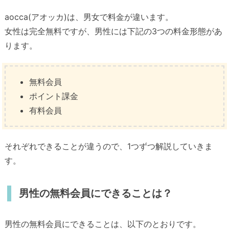
aocca(アオッカ)は、男女で料金が違います。
女性は完全無料ですが、男性には下記の3つの料金形態があ
ります。
無料会員
ポイント課金
有料会員
それぞれできることが違うので、1つずつ解説していきま
す。
男性の無料会員にできることは？
男性の無料会員にできることは、以下のとおりです。