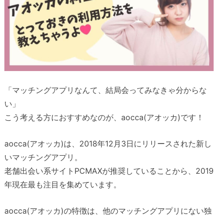
「マッチングアプリなんて、結局会ってみなきゃ分からな
い」
こう考える方におすすめなのが、aocca(アオッカ)です！
aocca(アオッカ)は、2018年12月3日にリリースされた新し
いマッチングアプリ。
老舗出会い系サイトPCMAXが推奨していることから、2019
年現在最も注目を集めています。
aocca(アオッカ)の特徴は、他のマッチングアプリにない独