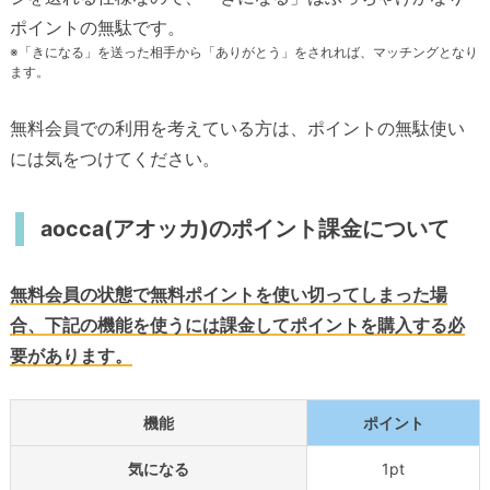
ポイントの無駄です。
※「きになる」を送った相手から「ありがとう」をされれば、マッチングとなり
ます。
無料会員での利用を考えている方は、ポイントの無駄使い
には気をつけてください。
aocca(アオッカ)のポイント課金について
無料会員の状態で無料ポイントを使い切ってしまった場
合、下記の機能を使うには課金してポイントを購入する必
要があります。
機能
ポイント
気になる
1pt