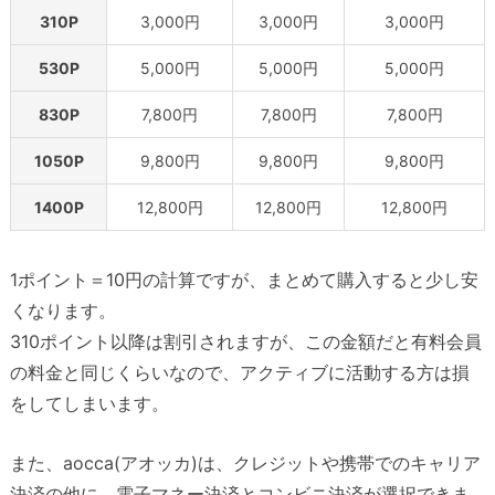
310P
3,000円
3,000円
3,000円
530P
5,000円
5,000円
5,000円
830P
7,800円
7,800円
7,800円
1050P
9,800円
9,800円
9,800円
1400P
12,800円
12,800円
12,800円
1ポイント＝10円の計算ですが、まとめて購入すると少し安
くなります。
310ポイント以降は割引されますが、この金額だと有料会員
の料金と同じくらいなので、アクティブに活動する方は損
をしてしまいます。
また、aocca(アオッカ)は、クレジットや携帯でのキャリア
決済の他に、電子マネー決済とコンビニ決済が選択できま