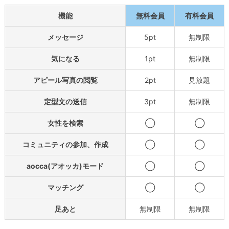
機能
無料会員
有料会員
メッセージ
5pt
無制限
気になる
1pt
無制限
アピール写真の閲覧
2pt
見放題
定型文の送信
3pt
無制限
女性を検索
◯
◯
コミュニティの参加、作成
◯
◯
aocca(アオッカ)モード
◯
◯
マッチング
◯
◯
足あと
無制限
無制限