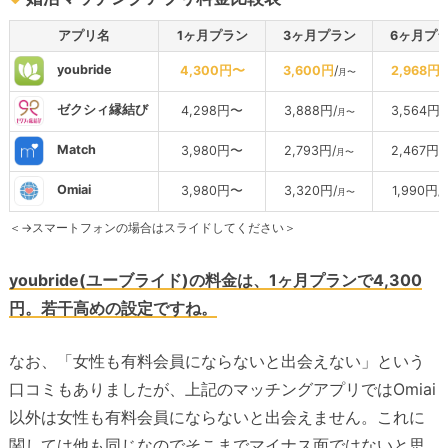
アプリ名
1ヶ月プラン
3ヶ月プラン
6ヶ月プ
youbride
4,300円〜
3,600円
/
2,968円
/
月〜
ゼクシィ縁結び
4,298円〜
3,888円/
3,564円/
月〜
Match
3,980円〜
2,793円/
2,467円/
月〜
Omiai
3,980円〜
3,320円/
1,990円/
月〜
＜→スマートフォンの場合はスライドしてください＞
youbride(ユーブライド)の料金は、1ヶ月プランで4,300
円。若干高めの設定ですね。
なお、「女性も有料会員にならないと出会えない」という
口コミもありましたが、上記のマッチングアプリではOmiai
以外は女性も有料会員にならないと出会えません。これに
関しては他も同じなのでそこまでマイナス面ではないと思