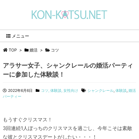
メニュー
TOP
>
婚活
>
コツ
アラサー女子、シャンクレールの婚活パーティ
ーに参加した体験談！
2022年6月6日
コツ
,
体験談
,
女性向け
シャンクレール
,
体験談
,
婚活
パーティー
もうすぐクリスマス！
3回連続1人ぼっちのクリスマスを過ごし、今年こそは素敵
な彼とクリスマスデートがしたい・・・！