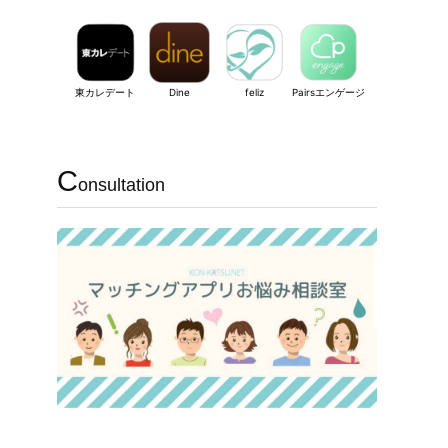
東カレデート
Dine
feliz
Pairsエンゲージ
C
onsultation