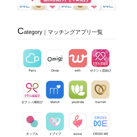
C
ategory｜マッチングアプリ一覧
Pairs
Omiai
with
ゼクシィ恋結び
ゼクシィ縁結び
Match
youbride
marrish
タップル
イブイブ
aocca
CROSS ME