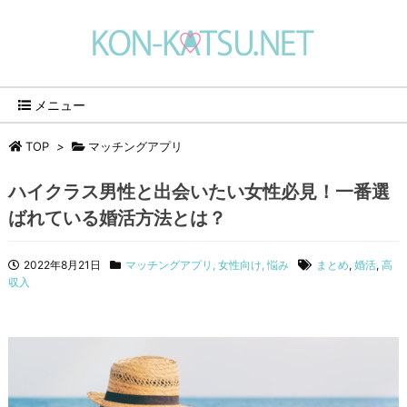
メニュー
TOP
>
マッチングアプリ
ハイクラス男性と出会いたい女性必見！一番選
ばれている婚活方法とは？
2022年8月21日
マッチングアプリ
,
女性向け
,
悩み
まとめ
,
婚活
,
高
収入