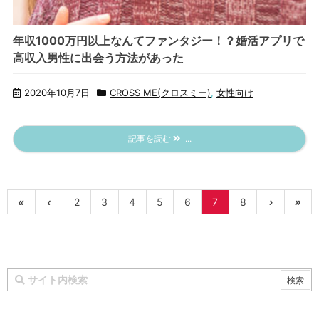
年収1000万円以上なんてファンタジー！？婚活アプリで
高収入男性に出会う方法があった
2020年10月7日
CROSS ME(クロスミー)
,
女性向け
記事を読む
...
«
‹
2
3
4
5
6
7
8
›
»