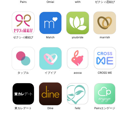
Pairs
Omiai
with
ゼクシィ恋結び
ゼクシィ縁結び
Match
youbride
marrish
タップル
イブイブ
aocca
CROSS ME
東カレデート
Dine
feliz
Pairsエンゲージ