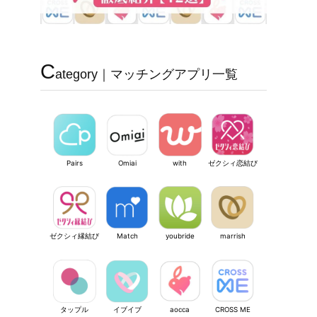
C
ategory｜マッチングアプリ一覧
Pairs
Omiai
with
ゼクシィ恋結び
ゼクシィ縁結び
Match
youbride
marrish
タップル
イブイブ
aocca
CROSS ME