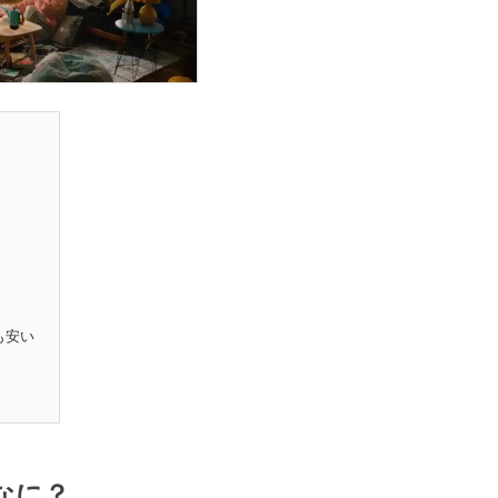
も安い
なに？