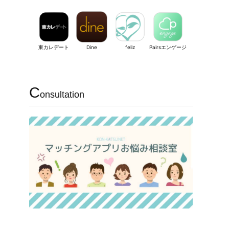
東カレデート
Dine
feliz
Pairsエンゲージ
C
onsultation