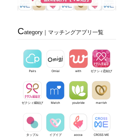
C
ategory｜マッチングアプリ一覧
Pairs
Omiai
with
ゼクシィ恋結び
ゼクシィ縁結び
Match
youbride
marrish
タップル
イブイブ
aocca
CROSS ME