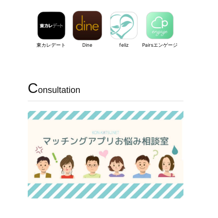
東カレデート
Dine
feliz
Pairsエンゲージ
C
onsultation