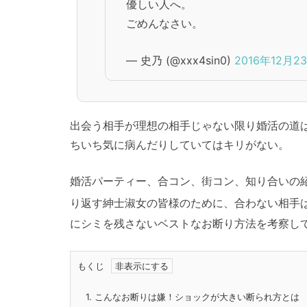
優しい人へ。
ごめんなさい。
— 史乃 (@xxx4sin0)
2016年12月2
出会う相手が理想の相手じゃない限り婚活の道
ちいち気に病んだりしていてはキリがない。
婚活パーティー、合コン、街コン、知り合いの
り返す紳士淑女の皆様のために、合わない相手
にシミを残さないベストなお断り方法を考察し
もくじ
1.
こんなお断りは嫌！ショックが大きい断られ方とは