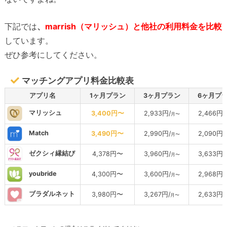
下記では
、
marrish（マリッシュ）と他社の利用料金を比較
しています。
ぜひ参考にしてください。
マッチングアプリ料金比較表
アプリ名
1ヶ月プラン
3ヶ月プラン
6ヶ月プ
マリッシュ
3,400円〜
2,933円/
2,466円/
月〜
Match
3,490円〜
2,990円/
2,090円/
月〜
ゼクシィ縁結び
4,378円〜
3,960円/
3,633円/
月〜
youbride
4,300円〜
3,600円/
2,968円/
月〜
ブラダルネット
3,980円〜
3,267円/
2,633円/
月〜