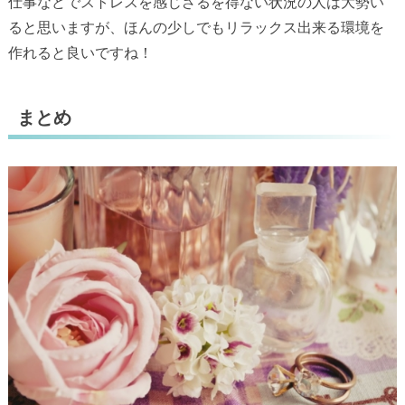
仕事などでストレスを感じざるを得ない状況の人は大勢い
ると思いますが、ほんの少しでもリラックス出来る環境を
作れると良いですね！
まとめ