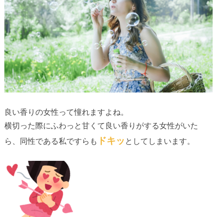
良い香りの女性って憧れますよね。
横切った際にふわっと甘くて良い香りがする女性がいた
ドキッ
ら、同性である私ですらも
としてしまいます。