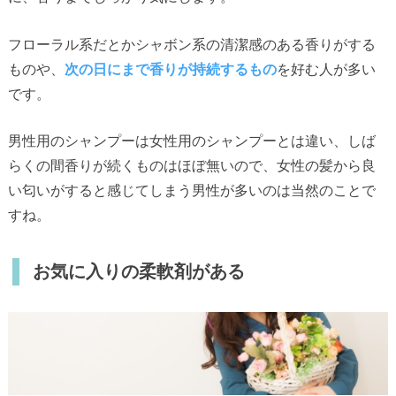
フローラル系だとかシャボン系の清潔感のある香りがする
ものや、
次の日にまで香りが持続するもの
を好む人が多い
です。
男性用のシャンプーは女性用のシャンプーとは違い、しば
らくの間香りが続くものはほぼ無いので、女性の髪から良
い匂いがすると感じてしまう男性が多いのは当然のことで
すね。
お気に入りの柔軟剤がある