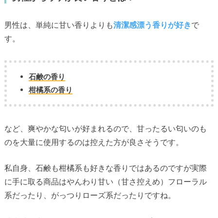
男性は、単純に甘い香りよりも
清潔感漂う香りが好き
で
す。
石鹸の香り
柑橘系の香り
など、爽やかな匂いが好まれるので、甘ったるい匂いのも
のを大量に使用するのは控えた方が良さそうです。
私自身、石鹸も柑橘系も好きな香りではあるのですが実際
に手に取る商品はやんわり甘い（甘さ控えめ）フローラル
系だったり、がっつりローズ系だったりですね。