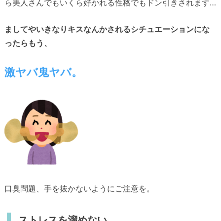
ら美人さんでもいくら好かれる性格でもドン引きされます…
ましてやいきなりキスなんかされるシチュエーションにな
ったらもう、
激ヤバ鬼ヤバ。
口臭問題、手を抜かないようにご注意を。
ストレスを溜めない