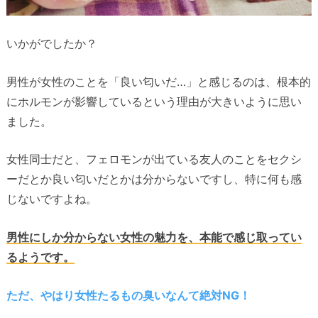
いかがでしたか？
男性が女性のことを「良い匂いだ…」と感じるのは、根本的
にホルモンが影響しているという理由が大きいように思い
ました。
女性同士だと、フェロモンが出ている友人のことをセクシ
ーだとか良い匂いだとかは分からないですし、特に何も感
じないですよね。
男性にしか分からない女性の魅力を、本能で感じ取ってい
るようです。
ただ、やはり女性たるもの臭いなんて絶対NG！