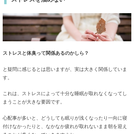
ストレスと体臭って関係あるのかしら？
と疑問に感じるとは思いますが、実は大きく関係していま
す。
これは、ストレスによって十分な睡眠が取れなくなってし
まうことが大きな要因です。
心配事が多いと、どうしても眠りが浅くなったり一向に寝
付けなかったりと、なかなか疲れが取れないまま朝を迎え