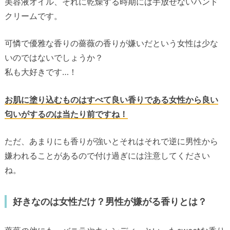
美容液オイル、それに乾燥する時期には手放せないハンド
クリームです。
可憐で優雅な香りの薔薇の香りが嫌いだという女性は少な
いのではないでしょうか？
私も大好きです…！
お肌に塗り込むものはすべて良い香りである女性から良い
匂いがするのは当たり前ですね！
ただ、あまりにも香りが強いとそれはそれで逆に男性から
嫌われることがあるので付け過ぎには注意してください
ね。
好きなのは女性だけ？男性が嫌がる香りとは？