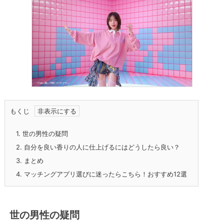
もくじ
1.
世の男性の疑問
2.
自分を良い香りの人に仕上げるにはどうしたら良い？
3.
まとめ
4.
マッチングアプリ選びに迷ったらこちら！おすすめ12選
世の男性の疑問