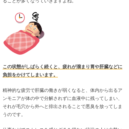
ることが多くなっていきますよね。
この状態がしばらく続くと、疲れが溜まり胃や肝臓などに
負担をかけてしまいます。
精神的な疲労で肝臓の働きが弱くなると、体内から出るア
ンモニアが体の中で分解されずに血液中に残ってしまい、
それが毛穴から外へと排出されることで悪臭を放ってしま
うのです。