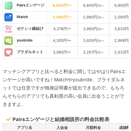
Pairsエンゲージ
9,800円〜
9,800円/
9,800円/
月〜
Match
3,490円〜
2,990円/
2,090円/
月〜
ゼクシィ縁結び
4,378円〜
3,960円/
3,633円/
月〜
youbride
4,300円〜
3,600円/
2,968円/
月〜
ブラダルネット
3,980円〜
3,267円/
2,633円/
月〜
マッチングアプリと比べると料金に関してはやはりPairsエ
ンゲージが高いですね！Matchやyoubride、ブライダルネ
ットでは任意ですが独身証明書が提出できるので、もちろ
んそちらのアプリでも真剣度の高い会員に出会うことがで
きますよ。
Pairsエンゲージと結婚相談所の料金比較表
アプリ名
入会金
月額料金
成婚料