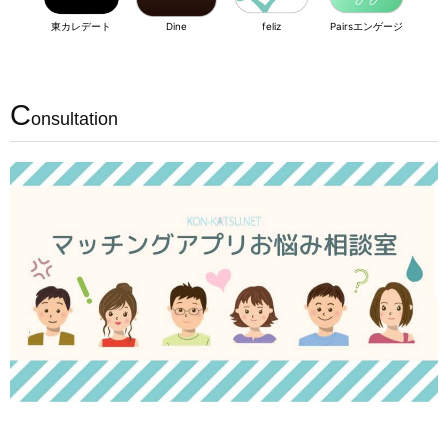
東カレデート
Dine
feliz
Pairsエンゲージ
C
onsultation