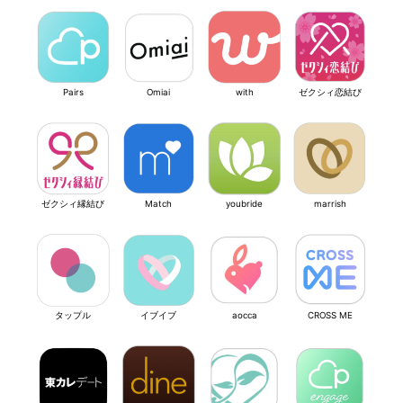
Pairs
Omiai
with
ゼクシィ恋結び
ゼクシィ縁結び
Match
youbride
marrish
タップル
イブイブ
aocca
CROSS ME